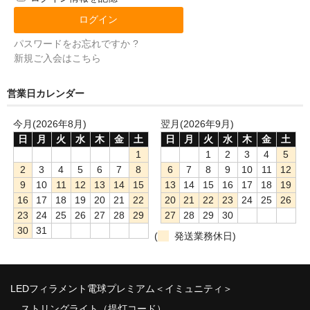
パスワードをお忘れですか ?
新規ご入会はこちら
営業日カレンダー
今月(2026年8月)
翌月(2026年9月)
日
月
火
水
木
金
土
日
月
火
水
木
金
土
1
1
2
3
4
5
2
3
4
5
6
7
8
6
7
8
9
10
11
12
9
10
11
12
13
14
15
13
14
15
16
17
18
19
16
17
18
19
20
21
22
20
21
22
23
24
25
26
23
24
25
26
27
28
29
27
28
29
30
30
31
(
発送業務休日)
LEDフィラメント電球プレミアム＜イミュニティ＞
ストリングライト（提灯コード）