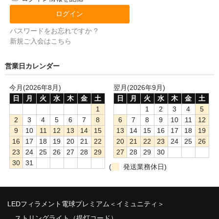
パスワードをお忘れですか ?
新規ご入会はこちら
営業日カレンダー
今月(2026年8月)
翌月(2026年9月)
日
月
火
水
木
金
土
日
月
火
水
木
金
土
1
1
2
3
4
5
2
3
4
5
6
7
8
6
7
8
9
10
11
12
9
10
11
12
13
14
15
13
14
15
16
17
18
19
16
17
18
19
20
21
22
20
21
22
23
24
25
26
23
24
25
26
27
28
29
27
28
29
30
30
31
(
発送業務休日)
LEDフィラメント電球プレミアム＜イミュニティ＞
ストリングライト（提灯コード）