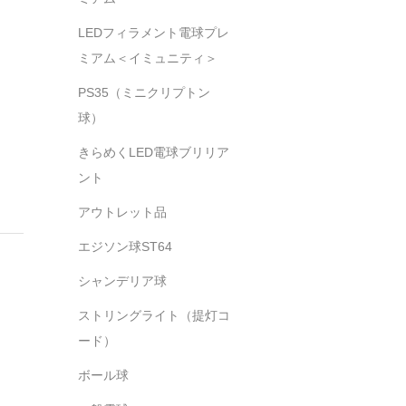
LEDフィラメント電球プレ
ミアム＜イミュニティ＞
PS35（ミニクリプトン
球）
きらめくLED電球ブリリア
ント
アウトレット品
エジソン球ST64
シャンデリア球
ストリングライト（提灯コ
ード）
ボール球