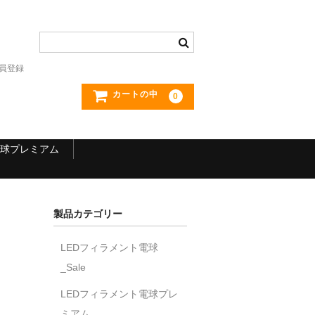
員登録
カートの中
0
電球プレミアム
製品カテゴリー
LEDフィラメント電球
_Sale
LEDフィラメント電球プレ
ミアム