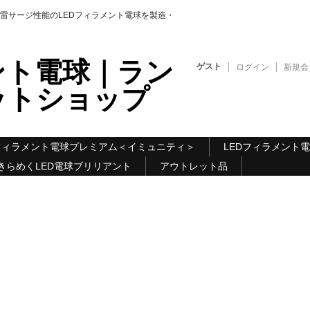
雷サージ性能のLEDフィラメント電球を製造・
ント電球｜ラン
ゲスト
ログイン
新規会
ットショップ
Dフィラメント電球プレミアム＜イミュニティ＞
LEDフィラメント
きらめくLED電球ブリリアント
アウトレット品