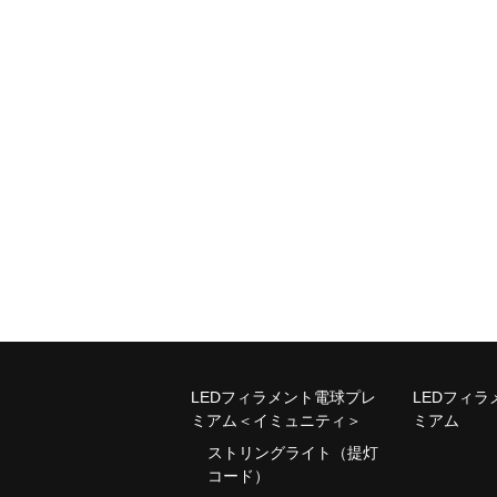
LEDフィラメント電球プレ
LEDフィ
ミアム＜イミュニティ＞
ミアム
ストリングライト（提灯
コード）