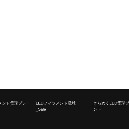
ラメント電球プレ
LEDフィラメント電球
きらめくLED電球
_Sale
ント