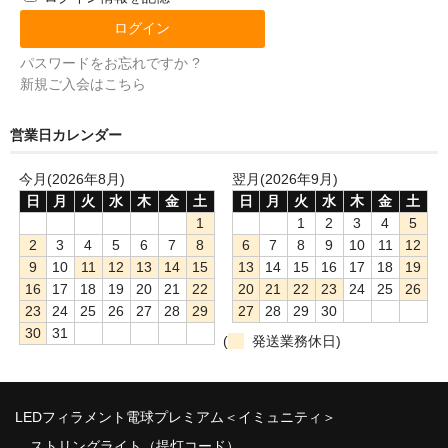
パスワードをお忘れですか ?
新規ご入会はこちら
営業日カレンダー
今月(2026年8月)
翌月(2026年9月)
日
月
火
水
木
金
土
日
月
火
水
木
金
土
1
1
2
3
4
5
2
3
4
5
6
7
8
6
7
8
9
10
11
12
9
10
11
12
13
14
15
13
14
15
16
17
18
19
16
17
18
19
20
21
22
20
21
22
23
24
25
26
23
24
25
26
27
28
29
27
28
29
30
30
31
(
発送業務休日)
LEDフィラメント電球プレミアム＜イミュニティ＞
ストリングライト（提灯コード）