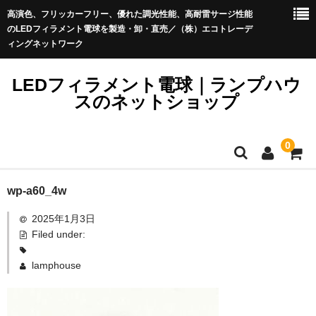
高演色、フリッカーフリー、優れた調光性能、高耐雷サージ性能
のLEDフィラメント電球を製造・卸・直売／（株）エコトレーデ
ィングネットワーク
LEDフィラメント電球｜ランプハウ
スのネットショップ
0
LEDフィラメント電球_Sale
wp-a60_4w
LEDフィラメント電球プレミアム＜イミュニティ＞
LEDフィラメント電球プレミアム
2025年1月3日
ストリングライト（提灯コード）
Filed under:
きらめくLED電球ブリリアント
アウトレット品
lamphouse