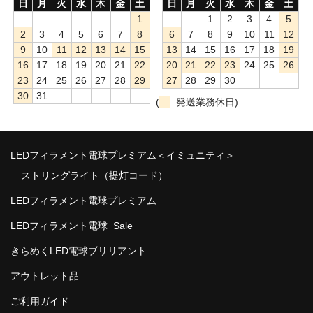
日
月
火
水
木
金
土
日
月
火
水
木
金
土
1
1
2
3
4
5
2
3
4
5
6
7
8
6
7
8
9
10
11
12
9
10
11
12
13
14
15
13
14
15
16
17
18
19
16
17
18
19
20
21
22
20
21
22
23
24
25
26
23
24
25
26
27
28
29
27
28
29
30
30
31
(
発送業務休日)
LEDフィラメント電球プレミアム＜イミュニティ＞
ストリングライト（提灯コード）
LEDフィラメント電球プレミアム
LEDフィラメント電球_Sale
きらめくLED電球ブリリアント
アウトレット品
ご利用ガイド