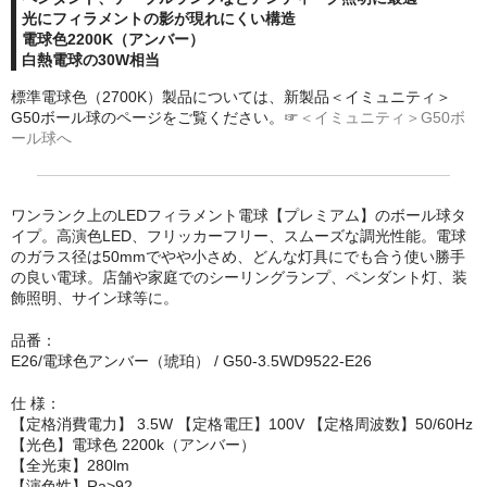
光にフィラメントの影が現れにくい構造
電球色2200K（アンバー）
白熱電球の30W相当
標準電球色（2700K）製品については、新製品＜イミュニティ＞
G50ボール球のページをご覧ください。☞
＜イミュニティ＞G50ボ
ール球へ
ワンランク上のLEDフィラメント電球【プレミアム】のボール球タ
イプ。高演色LED、フリッカーフリー、スムーズな調光性能。電球
のガラス径は50mmでやや小さめ、どんな灯具にでも合う使い勝手
の良い電球。店舗や家庭でのシーリングランプ、ペンダント灯、装
飾照明、サイン球等に。
品番：
E26/電球色アンバー（琥珀） / G50-3.5WD9522-E26
仕 様：
【定格消費電力】 3.5W 【定格電圧】100V 【定格周波数】50/60Hz
【光色】電球色 2200k（アンバー）
【全光束】280lm
【演色性】Ra>92