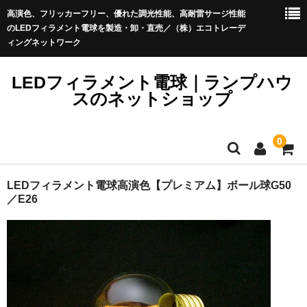
高演色、フリッカーフリー、優れた調光性能、高耐雷サージ性能
のLEDフィラメント電球を製造・卸・直売／（株）エコトレーデ
ィングネットワーク
LEDフィラメント電球｜ランプハウ
スのネットショップ
0
LEDフィラメント電球_Sale
LEDフィラメント電球高演色【プレミアム】ボール球G50
LEDフィラメント電球プレミアム＜イミュニティ＞
／E26
LEDフィラメント電球プレミアム
ストリングライト（提灯コード）
きらめくLED電球ブリリアント
アウトレット品